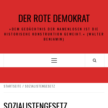
Zum
Inhalt
DER ROTE DEMOKRAT
springen
»DEM GEDÄCHTNIS DER NAMENLOSEN IST DIE
HISTORISCHE KONSTRUKTION GEWEIHT.« (WALTER
BENJAMIN)
Primäres
Menü
STARTSEITE
SOZIALISTENGESETZ
SOZIALISTENGESETZ