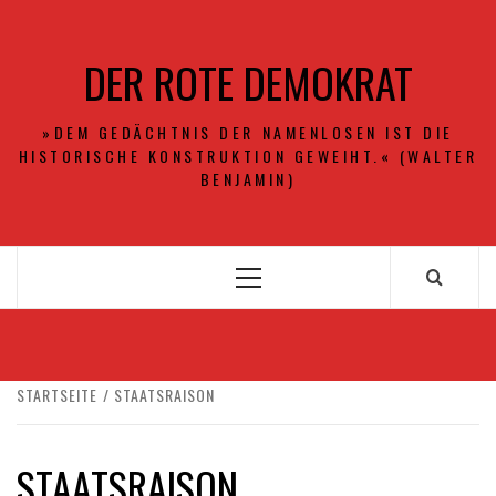
Zum
Inhalt
DER ROTE DEMOKRAT
springen
»DEM GEDÄCHTNIS DER NAMENLOSEN IST DIE
HISTORISCHE KONSTRUKTION GEWEIHT.« (WALTER
BENJAMIN)
Primäres
Menü
STARTSEITE
STAATSRAISON
STAATSRAISON