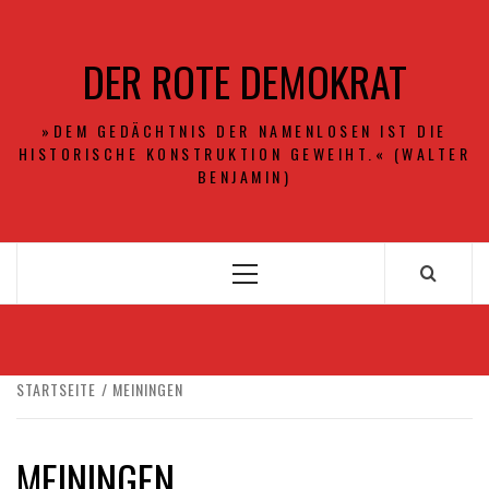
Zum
Inhalt
DER ROTE DEMOKRAT
springen
»DEM GEDÄCHTNIS DER NAMENLOSEN IST DIE
HISTORISCHE KONSTRUKTION GEWEIHT.« (WALTER
BENJAMIN)
Primäres
Menü
STARTSEITE
MEININGEN
MEININGEN