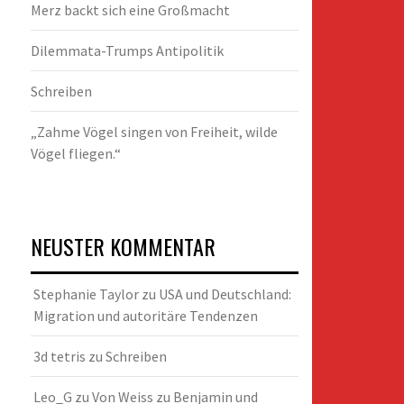
Merz backt sich eine Großmacht
Dilemmata-Trumps Antipolitik
Schreiben
„Zahme Vögel singen von Freiheit, wilde
Vögel fliegen.“
NEUSTER KOMMENTAR
Stephanie Taylor
zu
USA und Deutschland:
Migration und autoritäre Tendenzen
3d tetris
zu
Schreiben
Leo_G
zu
Von Weiss zu Benjamin und