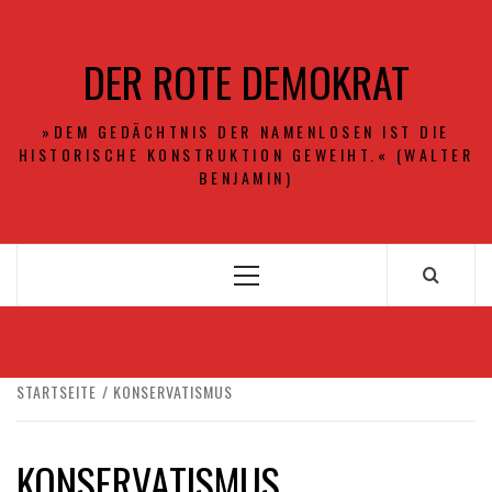
Zum
Inhalt
DER ROTE DEMOKRAT
springen
»DEM GEDÄCHTNIS DER NAMENLOSEN IST DIE
HISTORISCHE KONSTRUKTION GEWEIHT.« (WALTER
BENJAMIN)
Primäres
Menü
STARTSEITE
KONSERVATISMUS
KONSERVATISMUS